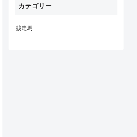
カテゴリー
競走馬