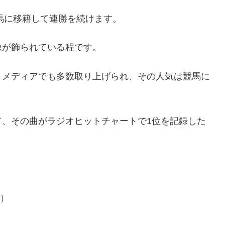
競馬に移籍して連勝を続けます。
像が飾られている程です。
とメディアでも多数取り上げられ、その人気は競馬に
て、その曲がラジオヒットチャートで1位を記録した
没）