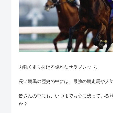
力強く走り抜ける優雅なサラブレッド。
長い競馬の歴史の中には、最強の競走馬や人
皆さんの中にも、いつまでも心に残っている
か？