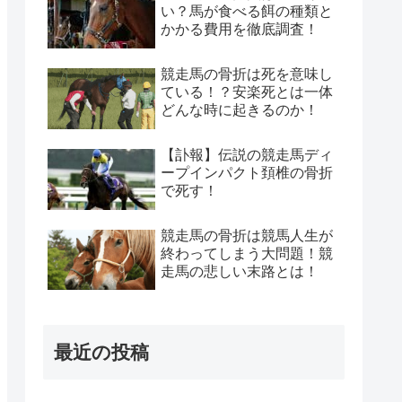
い？馬が食べる餌の種類と
かかる費用を徹底調査！
競走馬の骨折は死を意味し
ている！？安楽死とは一体
どんな時に起きるのか！
【訃報】伝説の競走馬ディ
ープインパクト頚椎の骨折
で死す！
競走馬の骨折は競馬人生が
終わってしまう大問題！競
走馬の悲しい末路とは！
最近の投稿