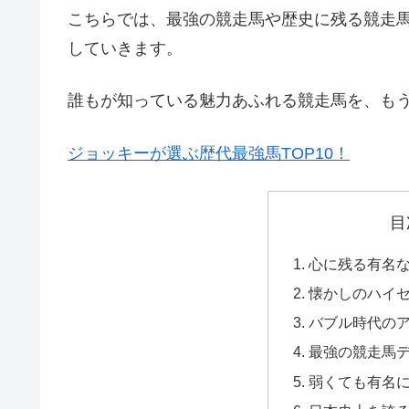
こちらでは、最強の競走馬や歴史に残る競走
していきます。
誰もが知っている魅力あふれる競走馬を、も
ジョッキーが選ぶ歴代最強馬TOP10！
目
心に残る有名
懐かしのハイ
バブル時代の
最強の競走馬
弱くても有名